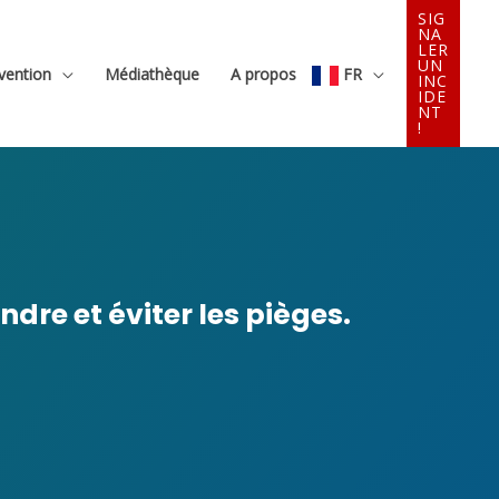
SIG
NA
LER
UN
évention
Médiathèque
A propos
FR
INC
IDE
NT
!
dre et éviter les pièges.