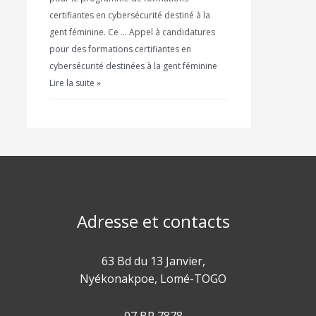
certifiantes en cybersécurité destiné à la
gent féminine. Ce … Appel à candidatures
pour des formations certifiantes en
cybersécurité destinées à la gent féminine
Lire la suite »
Adresse et contacts
63 Bd du 13 Janvier,
Nyékonakpoe, Lomé-TOGO