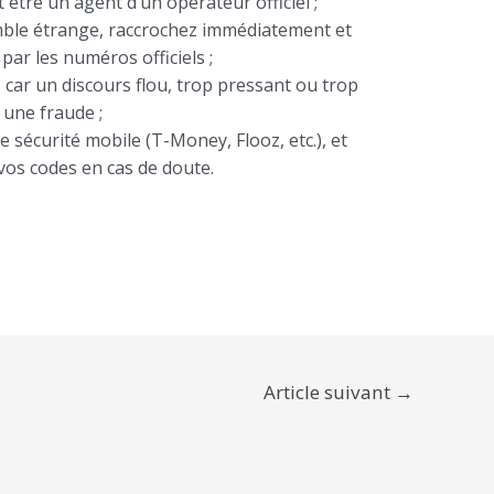
tre un agent d’un opérateur officiel ;
ble étrange, raccrochez immédiatement et
 par les numéros officiels ;
, car un discours flou, trop pressant ou trop
 une fraude ;
 sécurité mobile (T-Money, Flooz, etc.), et
os codes en cas de doute.
Article suivant
→