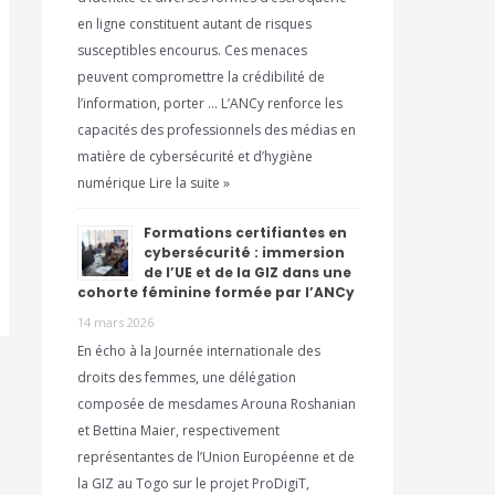
en ligne constituent autant de risques
susceptibles encourus. Ces menaces
peuvent compromettre la crédibilité de
l’information, porter … L’ANCy renforce les
capacités des professionnels des médias en
matière de cybersécurité et d’hygiène
numérique Lire la suite »
Formations certifiantes en
cybersécurité : immersion
de l’UE et de la GIZ dans une
cohorte féminine formée par l’ANCy
14 mars 2026
En écho à la Journée internationale des
droits des femmes, une délégation
composée de mesdames Arouna Roshanian
et Bettina Maier, respectivement
représentantes de l’Union Européenne et de
la GIZ au Togo sur le projet ProDigiT,