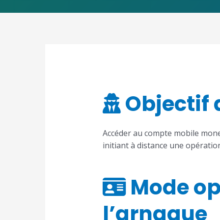
Navigation
de
l’article
Objectif 
Accéder au compte mobile money
initiant à distance une opératio
Mode opé
l’arnaque