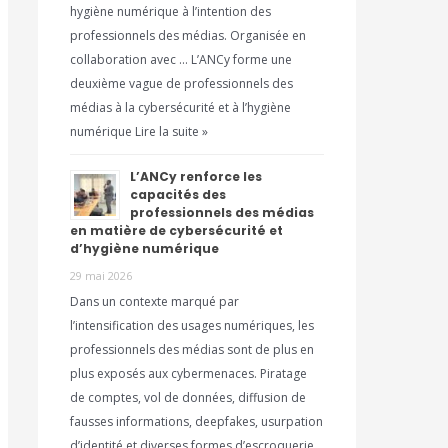
hygiène numérique à l’intention des
professionnels des médias. Organisée en
collaboration avec … L’ANCy forme une
deuxième vague de professionnels des
médias à la cybersécurité et à l’hygiène
numérique Lire la suite »
L’ANCy renforce les
capacités des
professionnels des médias
en matière de cybersécurité et
d’hygiène numérique
29 mai 2026
Dans un contexte marqué par
l’intensification des usages numériques, les
professionnels des médias sont de plus en
plus exposés aux cybermenaces. Piratage
de comptes, vol de données, diffusion de
fausses informations, deepfakes, usurpation
d’identité et diverses formes d’escroquerie