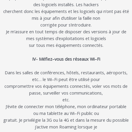
des logiciels installés
.
Les hackers
cherchent donc
les
équipements et les
logiciels
qui
n’ont pas été
mis à jour afin d’utiliser la faille non
corrigée
pour
s’
introduire.
Je m’assure en tout temps de disposer des versions à jour de
mes systèmes d’exploitations et logiciels
sur to
us mes équipements connectés
.
IV- Méfiez
–
vous des
réseaux
Wi
–
Fi
Dans les s
alles de conférences, hôtels, restaurants,
aéroports,
etc…
le Wi
–
Fi peut être utilisé
pour
compromettre vos équipements connectés, voler vos mots de
passe, surveiller vos communications
,
etc.
J
’
évite
de connecter mon téléphone
,
mon ordinateur portable
ou ma tablette
au Wi
–
Fi public ou
gratuit
. Je privilégie la 3G ou la 4G et dans la mesure du possible
j
‘active mon
R
oaming lorsque je