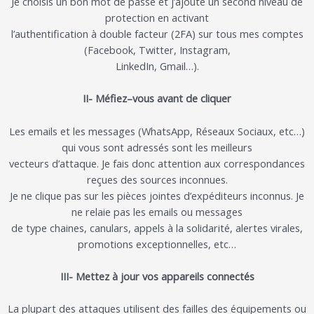
Je
choisis
un
bon
mot
de
passe
et
j’
ajoute
un
second
niveau
de
protection
en
activ
ant
l’authentification à double facteur (2FA)
sur tous mes comptes
(Facebook, Twitter, Instagram,
LinkedIn, Gmail…)
.
II- Méfiez
–
vous avant de cliquer
Les emails
et les messages
(WhatsApp, Réseaux
Sociaux, etc…)
qui vous sont adressés
sont les meilleurs
vecteurs d’attaque. Je fais donc attention aux
correspondances
reçues
des sources inconnues.
Je ne clique pas sur les pièces jointes d’expéditeurs inconnus
.
Je
ne relaie pas les emails ou messages
d
e type chaines, canulars, appels à la solidarité, alertes virales,
promotions exceptionnelles, etc…
III- Mettez
à
jour vos appareils connectés
La plupart des attaques
utilisent
d
es failles d
es équipements ou