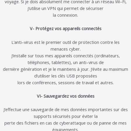
voyage
.
Si je dois absolument me
connecter à un réseau Wi
–
Fi,
j’utilise un VPN
qui permet de sécuriser
la connexion
.
V- Protégez vos appareils connectés
L’anti
–
virus est le premier outil de protection contre les
menaces
cyber
.
J’installe sur tous mes appareils connectés (ordinateurs,
télé
phones, tablettes), un anti
–
virus de
dernière génération et je le maintiens à jour.
J
‘évite au maximum
d’utiliser les clés USB proposées
lors de conférences, sessions de travail et autres
.
VI- Sauvegarde
z vos
données
J
’
effectue
une
sauvegarde de mes données importantes sur des
supports sécurisés pour éviter la
perte de
s fichiers
en cas de cyberattaque ou de panne de mes
équipements.