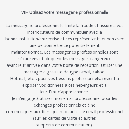
VII- Utilisez votre m
essagerie professionnelle
La messagerie professionnelle limite la fraude et assure
à vos
interlocuteurs de communiquer avec l
a
bonne institution/entreprise
et ses représentants
et non avec
une personne tierce potentiellement
malintentionnée.
Le
s messageries professionnelles
sont
sécurisées
et
bloquent les messages dangereux
avant leur ar
rivée dans
votre
boîte de réception.
Utiliser une
messagerie gratuite de type Gmail, Yahoo,
Hotmail, etc… pour vos besoins professionnels, revient à
exposer vos données à ces hébergeurs et à
leur Etat d’appartenance.
Je
m’engage
à
utiliser
mon
email
professionnel
pour
les
échanges
professionnels
et
à
ne
communiquer aux tiers que mon adresse email professionnel
(sur les cartes de visite et autres
supports de communication)
.