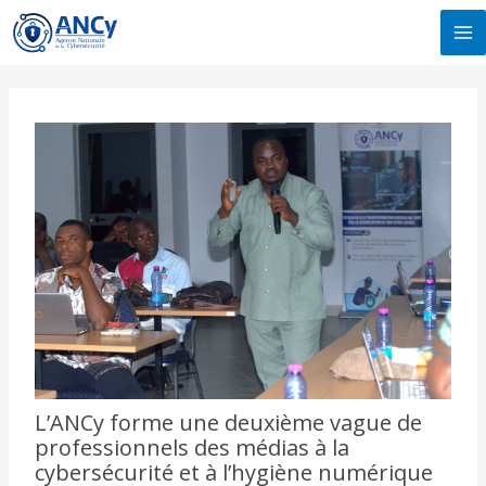
Aller
MA
au
M
contenu
L’ANCy forme une deuxième vague de
professionnels des médias à la
cybersécurité et à l’hygiène numérique