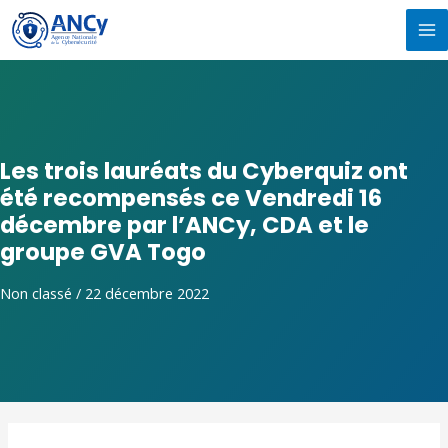
Aller
MA
au
M
contenu
Les trois lauréats du Cyberquiz ont
été recompensés ce Vendredi 16
décembre par l’ANCy, CDA et le
groupe GVA Togo
Non classé
/
22 décembre 2022
Navigation
de