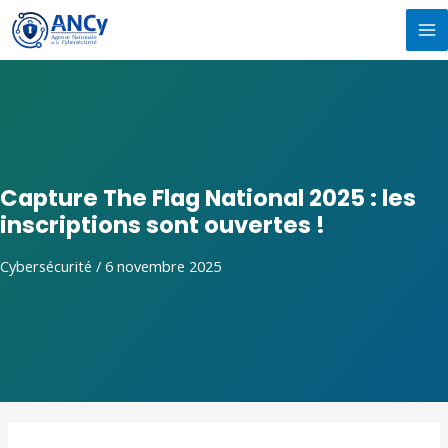
Aller
MA
au
M
contenu
Capture The Flag National 2025 : les
inscriptions sont ouvertes !
Cybersécurité
/
6 novembre 2025
Navigation
de