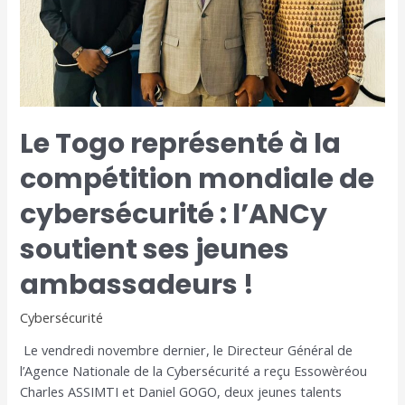
cybersécurité
:
l’ANCy
soutient
ses
jeunes
ambassadeurs
Le Togo représenté à la
!
compétition mondiale de
cybersécurité : l’ANCy
soutient ses jeunes
ambassadeurs !
Cybersécurité
Le vendredi novembre dernier, le Directeur Général de
l’Agence Nationale de la Cybersécurité a reçu Essowèréou
Charles ASSIMTI et Daniel GOGO, deux jeunes talents