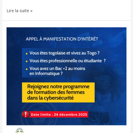
Lire la suite »
Appel
à
candidatures
pour
des
formations
certifiantes
en
cybersécurité
destinées
à
la
gent
féminine