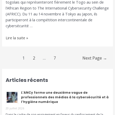
togolais qui représenteront fièrement le Togo au sein de
l’African Region to The International Cybersecurity Challenge
(AFRICC). Du 11 au 14 novembre à Tokyo au Japon, ils
participeront à la compétition intercontinentale de
cybersécurité …
Lire la suite »
1
2
…
7
Next Page
→
Articles récents
L’ANCy forme une deuxième vague de
professionnels des médias à la cybersécurité et à
l’hygiène numérique
20 juillet 2026
Dans le cadre de son engagement en faveur du renforcement de la