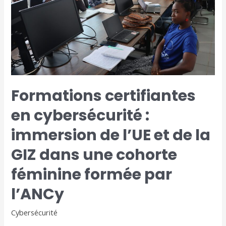
immersion
de
l’UE
et
de
la
GIZ
dans
Formations certifiantes
une
cohorte
en cybersécurité :
féminine
formée
immersion de l’UE et de la
par
GIZ dans une cohorte
l’ANCy
féminine formée par
l’ANCy
Cybersécurité