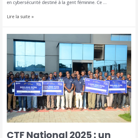
en cybersécurité destiné à la gent féminine. Ce …
Lire la suite »
CTF
National
2025
:
un
niveau
relevé
pour
révéler
les
meilleurs
talents
du
Togo
CTF National 2025 : un