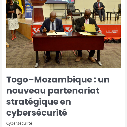
Mozambique
:
un
nouveau
partenariat
stratégique
en
cybersécurité
Togo–Mozambique : un
nouveau partenariat
stratégique en
cybersécurité
Cybersécurité