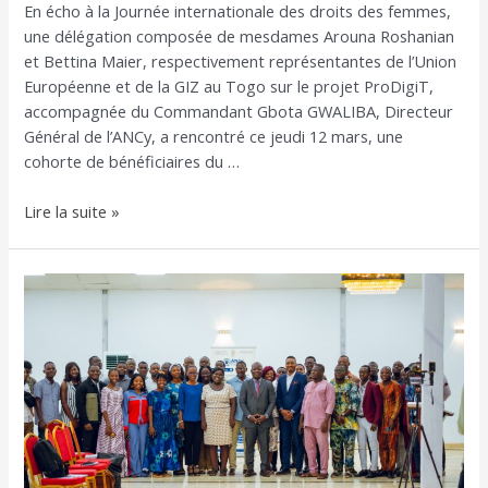
En écho à la Journée internationale des droits des femmes,
une délégation composée de mesdames Arouna Roshanian
et Bettina Maier, respectivement représentantes de l’Union
Européenne et de la GIZ au Togo sur le projet ProDigiT,
accompagnée du Commandant Gbota GWALIBA, Directeur
Général de l’ANCy, a rencontré ce jeudi 12 mars, une
cohorte de bénéficiaires du …
Lire la suite »
Cybersécurité
au
Togo
:
l’ANCy
dresse
le
bilan
2025