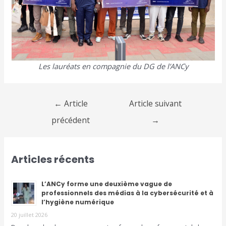
Les lauréats en compagnie du DG de l’ANCy
←
Article
Article suivant
précédent
→
Articles récents
L’ANCy forme une deuxième vague de
professionnels des médias à la cybersécurité et à
l’hygiène numérique
20 juillet 2026