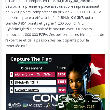
brillamment triomphé. En tête,
n0_m3rcy_f0r_7h3m!!
a
décroché la première place avec un score impressionnant
de 5 751 points, remportant un prix de 2 000 000 FCFA. La
deuxième place a été attribuée à
Bl4ck_Kn1Gh7
, qui a
cumulé 3 851 points et gagné 1 200 000 FCFA. Enfin,
Cyb3rKn1ght5
a complété le podium avec 901 points,
empochant 800 000 FCFA. Ces performances témoignent de
l’expertise et de la passion des participants pour la
cybersécurité.