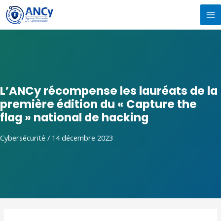
Aller
MA
au
M
contenu
L’ANCy récompense les lauréats de la
première édition du « Capture the
flag » national de hacking
Cybersécurité
/
14 décembre 2023
Navigation
de