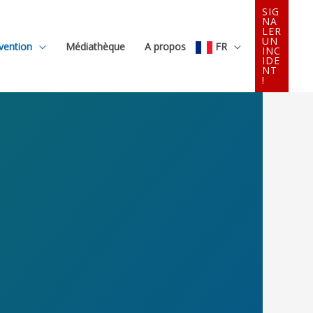
SIG
NA
LER
UN
évention
Médiathèque
A propos
FR
INC
IDE
NT
!