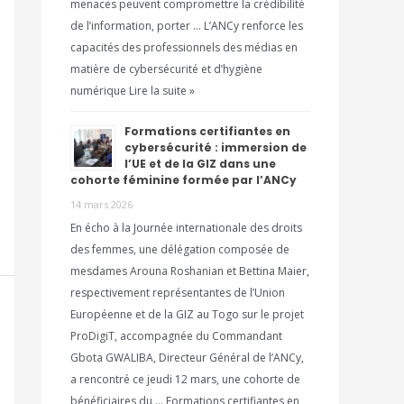
menaces peuvent compromettre la crédibilité
de l’information, porter … L’ANCy renforce les
capacités des professionnels des médias en
matière de cybersécurité et d’hygiène
numérique Lire la suite »
Formations certifiantes en
cybersécurité : immersion de
l’UE et de la GIZ dans une
cohorte féminine formée par l’ANCy
14 mars 2026
En écho à la Journée internationale des droits
des femmes, une délégation composée de
mesdames Arouna Roshanian et Bettina Maier,
respectivement représentantes de l’Union
Européenne et de la GIZ au Togo sur le projet
ProDigiT, accompagnée du Commandant
Gbota GWALIBA, Directeur Général de l’ANCy,
a rencontré ce jeudi 12 mars, une cohorte de
bénéficiaires du … Formations certifiantes en