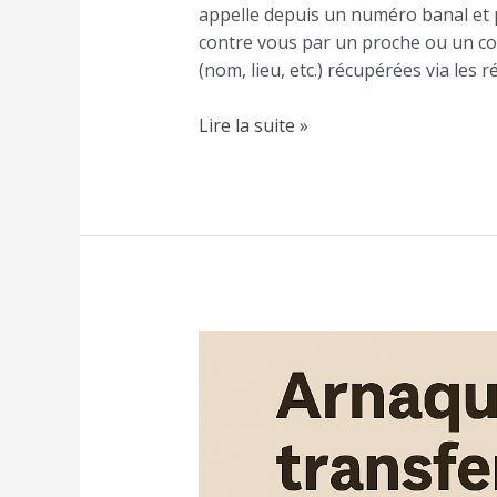
appelle depuis un numéro banal et
contre vous par un proche ou un col
(nom, lieu, etc.) récupérées via les 
Lire la suite »
Faux
transfert
Mobile
Money
:
attention,