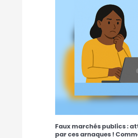
par
ces
arnaques
!
Comment
ça
marche ?
Faux marchés publics : att
par ces arnaques ! Comm